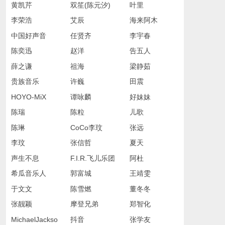
黄凯芹
双笙(陈元汐)
叶里
李荣浩
艾辰
海来阿木
中国好声音
任贤齐
李宇春
陈奕迅
赵洋
告五人
薛之谦
祖海
梁静茹
贵族音乐
许巍
田震
HOYO-MiX
谭咏麟
好妹妹
陈瑞
陈粒
儿歌
陈琳
CoCo李玟
张远
李玟
张信哲
夏天
声生不息
F.I.R.飞儿乐团
阿杜
希瓜音乐人
郭富城
王靖雯
于文文
陈雪燃
董冬冬
张靓颖
摩登兄弟
郑智化
MichaelJackso
抖音
张学友