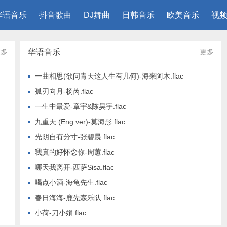
华语音乐
抖音歌曲
DJ舞曲
日韩音乐
欧美音乐
视频
更多
华语音乐
更多
一曲相思(欲问青天这人生有几何)-海来阿木.flac
孤刃向月-杨芮.flac
一生中最爱-章宇&陈昊宇.flac
九重天 (Eng.ver)-莫海彤.flac
光阴自有分寸-张碧晨.flac
我真的好怀念你-周蕙.flac
哪天我离开-西萨Sisa.flac
喝点小酒-海龟先生.flac
春日海海-鹿先森乐队.flac
小荷-刀小娟.flac