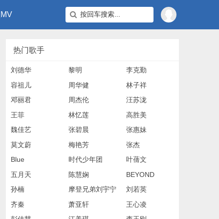
MV
热门歌手
刘德华
黎明
李克勤
容祖儿
周华健
林子祥
邓丽君
周杰伦
汪苏泷
王菲
林忆莲
高胜美
魏佳艺
张碧晨
张惠妹
莫文蔚
梅艳芳
张杰
Blue
时代少年团
叶蒨文
五月天
陈慧娴
BEYOND
孙楠
摩登兄弟刘宇宁
刘若英
齐秦
萧亚轩
王心凌