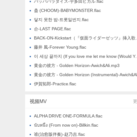
パッパパラダイス-宇多田ヒカル.flac
춤 (CHOOM)-BABYMONSTER.flac
닿지 못한 밤-트롯일번지.flac
숀-LAST PAGE.flac
BACK-ON-Kickstart（『仮面ライダーゼッツ』挿入歌）.flac
藤井 風-Forever Young.flac
이 세상 끝까지 (If you love me let me know (Would You Marry Me？ ： Original Television Soundtrack))-NCT WIS
黄金の彼方 - Golden Horizon-Awich&Ali.mp3
黄金の彼方 - Golden Horizon (Instrumental)-Awich&Ali.mp
伊賀拓郎-Practice.flac
视频MV
ALPHA DRIVE ONE-FORMULA.flac
นับหนึ่ง (From now on)-Billkin.flac
谁(治愈版伴奏)-赵乃吉.flac