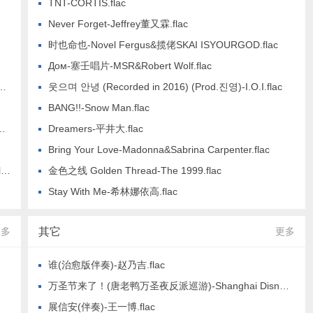
TNT-CORTIS.flac
Never Forget-Jeffrey董又霖.flac
时也命也-Novel Fergus&揽佬SKAI ISYOURGOD.flac
Дом-塞壬唱片-MSR&Robert Wolf.flac
웃으며 안녕 (Recorded in 2016) (Prod.진영)-I.O.I.flac
BANG!!-Snow Man.flac
Dreamers-平井大.flac
Bring Your Love-Madonna&Sabrina Carpenter.flac
3
金色之线 Golden Thread-The 1999.flac
Stay With Me-希林娜依高.flac
更多
其它
更多
谁(治愈版伴奏)-赵乃吉.flac
万圣节来了！(唐老鸭万圣夜反派巡游)-Shanghai Disney Resort Cast&葛琪璘&吴婧&Charlie You.flac
展信安(伴奏)-王一博.flac