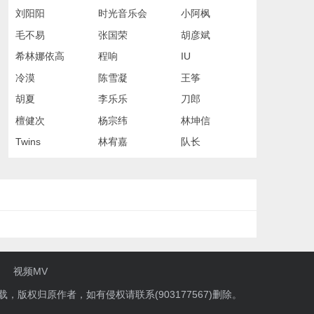
n
刘阳阳
时光音乐会
小阿枫
毛不易
张国荣
胡彦斌
希林娜依高
程响
IU
冷漠
陈雪凝
王筝
胡夏
李乐乐
刀郎
檀健次
杨宗纬
林坤信
Twins
林宥嘉
队长
视频MV
载，版权归原作者，如有侵权请联系(903177567)删除。