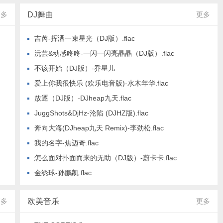
更多
DJ舞曲
更多
吉芮-挥洒一束星光（DJ版）.flac
沅芸&动感咚咚-一闪一闪亮晶晶（DJ版）.flac
不该开始（DJ版）-乔星儿
爱上你我很快乐 (欢乐电音版)-水木年华.flac
放逐（DJ版）-DJheap九天.flac
JuggShots&DjHz-沦陷 (DJHZ版).flac
奔向大海(DJheap九天 Remix)-李劲松.flac
我的名字-焦迈奇.flac
怎么面对扑面而来的无助（DJ版）-蔚卡卡.flac
金绣球-孙鹏凯.flac
更多
欧美音乐
更多