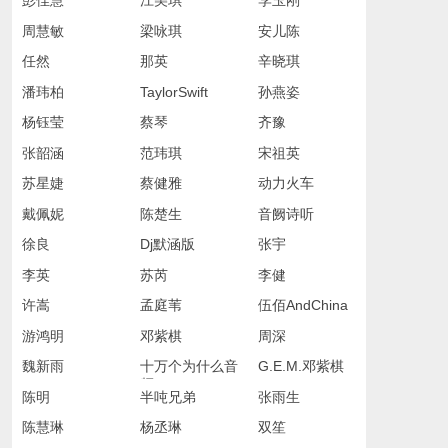
彭佳慧
江美琪
李玉刚
周慧敏
梁咏琪
安儿陈
任然
那英
辛晓琪
潘玮柏
TaylorSwift
孙燕姿
杨钰莹
蔡琴
齐豫
张韶涵
范玮琪
宋祖英
苏星婕
蔡健雅
动力火车
戴佩妮
陈楚生
音阙诗听
徐良
Dj默涵版
张宇
李英
苏芮
李健
许嵩
孟庭苇
伍佰AndChina
Blue
游鸿明
邓紫棋
周深
魏新雨
十万个为什么音
G.E.M.邓紫棋
频
陈明
半吨兄弟
张雨生
陈慧琳
杨丞琳
双笙