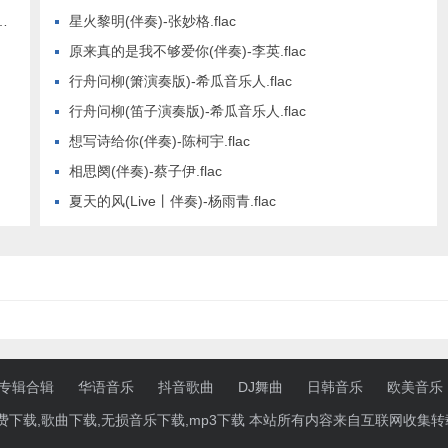
星火黎明(伴奏)-张妙格.flac
原来真的是我不够爱你(伴奏)-李英.flac
行舟问柳(箫演奏版)-希瓜音乐人.flac
行舟问柳(笛子演奏版)-希瓜音乐人.flac
想写诗给你(伴奏)-陈柯宇.flac
相思阕(伴奏)-蔡子伊.flac
夏天的风(Live丨伴奏)-杨雨青.flac
专辑合辑
华语音乐
抖音歌曲
DJ舞曲
日韩音乐
欧美音乐
乐免费下载,歌曲下载,无损音乐下载,mp3下载 本站所有内容来自互联网收集转