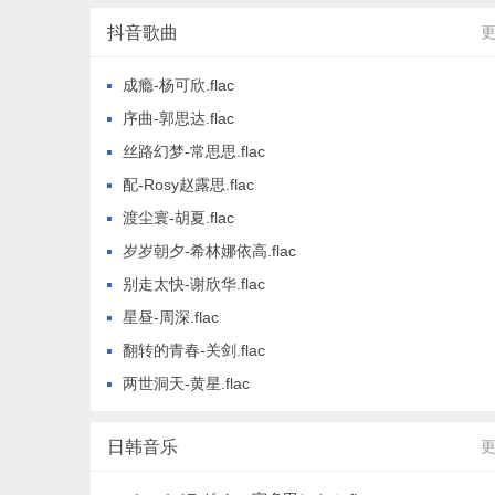
抖音歌曲
成瘾-杨可欣.flac
序曲-郭思达.flac
丝路幻梦-常思思.flac
配-Rosy赵露思.flac
渡尘寰-胡夏.flac
岁岁朝夕-希林娜依高.flac
别走太快-谢欣华.flac
星昼-周深.flac
翻转的青春-关剑.flac
两世洞天-黄星.flac
日韩音乐