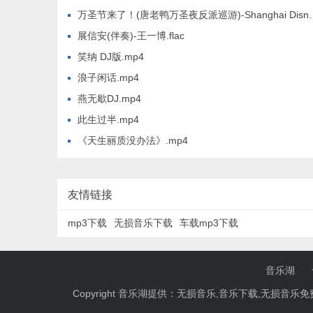
万圣节来了！(唐老鸭万圣夜反派巡游)-Shanghai Disney Resort Cast&葛琪璘&吴婧&Charlie You.flac
展信安(伴奏)-王一博.flac
笑纳 DJ版.mp4
浪子闲话.mp4
燕无歇DJ.mp4
此生过半.mp4
《天生丽质没办法》.mp4
友情链接
mp3下载
无损音乐下载
车载mp3下载
音乐湖
Copyright 音乐湖提供：无损音乐,音乐下载,无损音