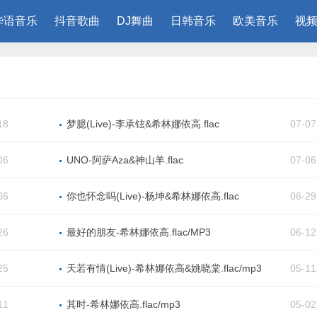
华语音乐
抖音歌曲
DJ舞曲
日韩音乐
欧美音乐
视频
18
梦臆(Live)-李承铉&希林娜依高.flac
07-07
06
UNO-阿萨Aza&神山羊.flac
07-06
06
你也怀念吗(Live)-杨坤&希林娜依高.flac
06-29
26
最好的朋友-希林娜依高.flac/MP3
06-12
25
天若有情(Live)-希林娜依高&姚晓棠.flac/mp3
05-11
11
其时-希林娜依高.flac/mp3
05-02