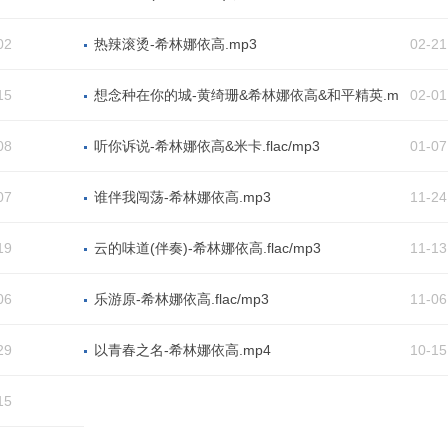
颜人中&胡夏&白举纲&黄子弘凡.flac
02
热辣滚烫-希林娜依高.mp3
02-21
15
想念种在你的城-黄绮珊&希林娜依高&和平精英.m
02-01
p3
08
听你诉说-希林娜依高&米卡.flac/mp3
01-07
07
谁伴我闯荡-希林娜依高.mp3
11-24
19
云的味道(伴奏)-希林娜依高.flac/mp3
11-13
06
乐游原-希林娜依高.flac/mp3
11-06
29
以青春之名-希林娜依高.mp4
10-15
15