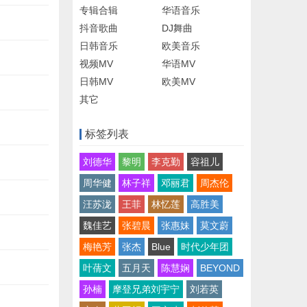
专辑合辑
华语音乐
抖音歌曲
DJ舞曲
日韩音乐
欧美音乐
视频MV
华语MV
日韩MV
欧美MV
其它
标签列表
刘德华
黎明
李克勤
容祖儿
周华健
林子祥
邓丽君
周杰伦
汪苏泷
王菲
林忆莲
高胜美
魏佳艺
张碧晨
张惠妹
莫文蔚
梅艳芳
张杰
Blue
时代少年团
叶蒨文
五月天
陈慧娴
BEYOND
孙楠
摩登兄弟刘宇宁
刘若英