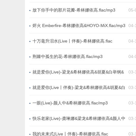
放下你手中的那片花瓣-希林娜依高.flac/mp3
05-
烬火 Emberfire-希林娜依高&HOYO-MiX.flac/mp3
04-
十万毫升泪水(Live丨伴奏)-希林娜依高.flac
04-
荆棘中孤生的花-希林娜依高.flac/mp3
04-
就是爱你(Live)-梁龙&希林娜依高&胡夏&白举纲&
03-
黄子弘凡&陆虎&张尕怂&陈曌旭.flac/mp3
就是爱你(Live丨伴奏)-梁龙&希林娜依高&胡夏&白
03-
举纲&黄子弘凡&陆虎&张尕怂&陈曌旭.flac
一眼(Live)-颜人中&希林娜依高.flac/mp3
03-
快乐老家(Live)-龚琳娜&梁龙&希林娜依高&颜人中
03-
&胡夏&白举纲&黄子弘凡.flac/mp3
我的未来式(Live丨伴奏)-希林娜依高.flac
03-