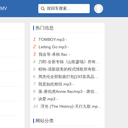
MV
热门信息
1
TOMBOY.mp3 -
2
Letting Go.mp3 -
3
我会等-承桓.flac -
4
刀郎-全新专辑《山歌寥哉》所有歌曲合集无损FLAC打包下载 -
5
程响-清新甜美的程式情歌所有歌曲合集[无损FLAC+高品质MP3]下载 -
6
周杰伦全部歌曲打包[193首高品质MP3+无损FLAC] -
7
我是如此相信.mp3 -
8
落-唐伯虎Annie.flac/mp3 - 唐伯虎Annie
9
诀爱.mp3 -
10
浮光 (The History)-天行九歌.mp3 -
网站分类