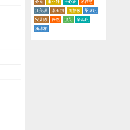
齐秦
萧亚轩
王心凌
彭佳慧
江美琪
李玉刚
周慧敏
梁咏琪
安儿陈
任然
那英
辛晓琪
潘玮柏