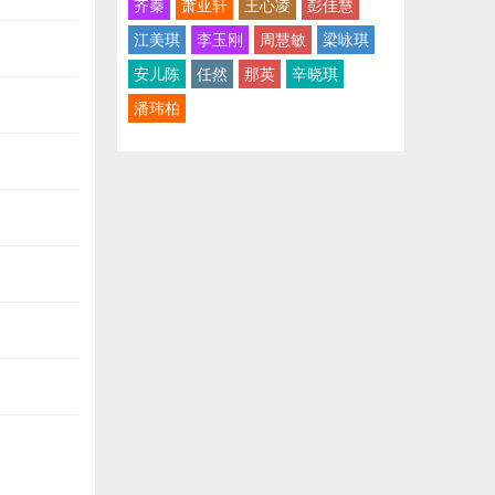
齐秦
萧亚轩
王心凌
彭佳慧
江美琪
李玉刚
周慧敏
梁咏琪
安儿陈
任然
那英
辛晓琪
潘玮柏