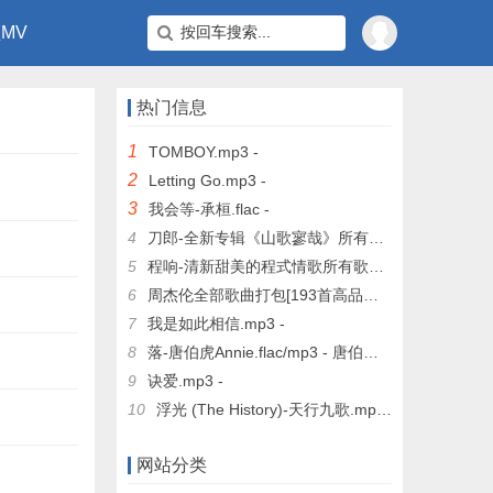
MV
热门信息
1
TOMBOY.mp3 -
2
Letting Go.mp3 -
3
我会等-承桓.flac -
4
刀郎-全新专辑《山歌寥哉》所有歌曲合集无损FLAC打包下载 -
5
程响-清新甜美的程式情歌所有歌曲合集[无损FLAC+高品质MP3]下载 -
6
周杰伦全部歌曲打包[193首高品质MP3+无损FLAC] -
7
我是如此相信.mp3 -
8
落-唐伯虎Annie.flac/mp3 - 唐伯虎Annie
9
诀爱.mp3 -
10
浮光 (The History)-天行九歌.mp3 -
网站分类