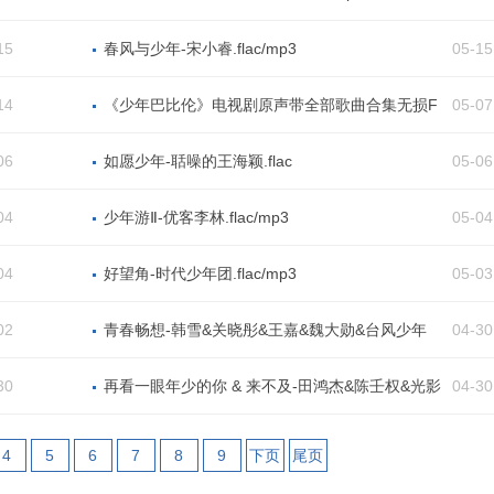
15
春风与少年-宋小睿.flac/mp3
05-15
14
《少年巴比伦》电视剧原声带全部歌曲合集无损F
05-07
LAC+高品质MP3打包下载
06
如愿少年-聒噪的王海颖.flac
05-06
04
少年游Ⅱ-优客李林.flac/mp3
05-04
04
好望角-时代少年团.flac/mp3
05-03
02
青春畅想-韩雪&关晓彤&王嘉&魏大勋&台风少年
04-30
团.flac/mp3
30
再看一眼年少的你 & 来不及-田鸿杰&陈壬权&光影
04-30
少年.flac/mp3
4
5
6
7
8
9
下页
尾页