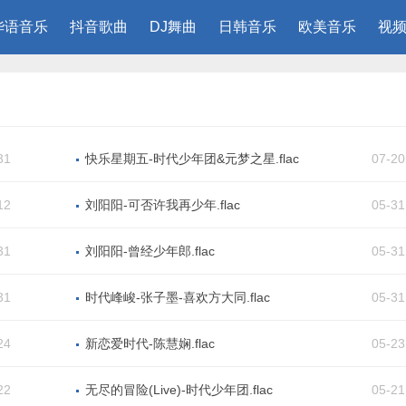
华语音乐
抖音歌曲
DJ舞曲
日韩音乐
欧美音乐
视频
31
快乐星期五-时代少年团&元梦之星.flac
07-20
12
刘阳阳-可否许我再少年.flac
05-31
31
刘阳阳-曾经少年郎.flac
05-31
31
时代峰峻-张子墨-喜欢方大同.flac
05-31
24
新恋爱时代-陈慧娴.flac
05-23
22
无尽的冒险(Live)-时代少年团.flac
05-21