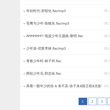
年轻时代-郑智化.flac/mp3
05-
苍鹰与少年-陈晓东.flac/mp3
05-
AHHHHH!!! 电波少年主题曲-黎明.flac
05-
少年游-优客李林.flac/mp3
05-
青春少年时-林子祥.flac
05-
两轮少年兄-郭忠祐.flac
05-
再看一眼年少的你 & 来不及-徐子未&陈壬权&光影
04-
少年.flac/mp3
1
2
3