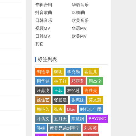
专辑合辑
华语音乐
抖音歌曲
DJ舞曲
日韩音乐
欧美音乐
视频MV
华语MV
日韩MV
欧美MV
其它
标签列表
刘德华
黎明
李克勤
容祖儿
周华健
林子祥
邓丽君
周杰伦
汪苏泷
王菲
林忆莲
高胜美
魏佳艺
张碧晨
张惠妹
莫文蔚
梅艳芳
张杰
Blue
时代少年团
叶蒨文
五月天
陈慧娴
BEYOND
孙楠
摩登兄弟刘宇宁
刘若英