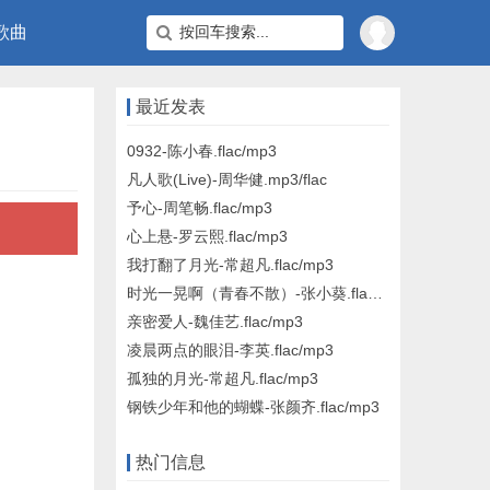
歌曲
最近发表
0932-陈小春.flac/mp3
凡人歌(Live)-周华健.mp3/flac
予心-周笔畅.flac/mp3
心上悬-罗云熙.flac/mp3
我打翻了月光-常超凡.flac/mp3
时光一晃啊（青春不散）-张小葵.flac/mp3
亲密爱人-魏佳艺.flac/mp3
凌晨两点的眼泪-李英.flac/mp3
孤独的月光-常超凡.flac/mp3
钢铁少年和他的蝴蝶-张颜齐.flac/mp3
热门信息