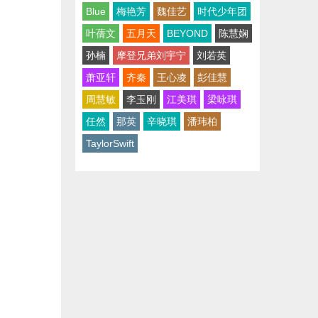
Blue
梅艳芳
魏佳艺
时代少年团
叶蒨文
五月天
BEYOND
陈慧娴
孙楠
摩登兄弟刘宇宁
刘若英
萧亚轩
齐秦
王心凌
彭佳慧
周慧敏
李玉刚
江美琪
梁咏琪
任然
那英
辛晓琪
潘玮柏
TaylorSwift