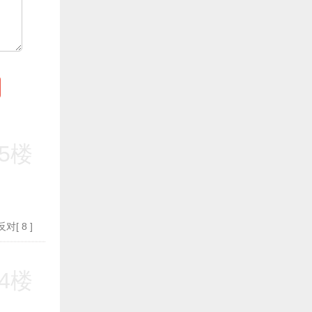
5楼
反对
[
8
]
4楼