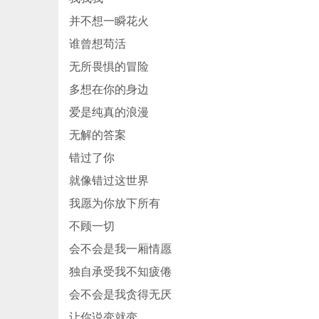
并不想一瞬花火
谁曾想苟活
无所畏惧的冒险
多想在你的身边
爱是纯真的浪漫
无解的答案
错过了你
就像错过这世界
我愿为你放下所有
不顾一切
会不会是我一厢情愿
独自承受我不知疲倦
会不会是我贪得无厌
让你说变就变