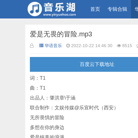
首页
专辑合辑
爱是无畏的冒险.mp3
华语音乐
2022-10-22 14:46:30
8515
百度云下载地址
词：T1
曲：T1
出品人：肇洪章\于涵
联合制作：文娱传媒@乐宣时代（西安）
无所畏惧的冒险
多想在你的身边
爱是纯真的浪漫