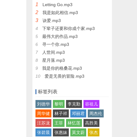
1
Letting Go.mp3
2
我是如此相信.mp3
3
诀爱.mp3
4
下辈子还要和你成个家.mp3
5
最伟大的作品.mp3
6
寻一个你.mp3
7
人世间.mp3
8
星月落.mp3
9
我是你的格桑花.mp3
10
爱是无畏的冒险.mp3
标签列表
刘德华
黎明
李克勤
容祖儿
周华健
林子祥
邓丽君
周杰伦
汪苏泷
王菲
林忆莲
高胜美
张碧晨
张惠妹
莫文蔚
张杰