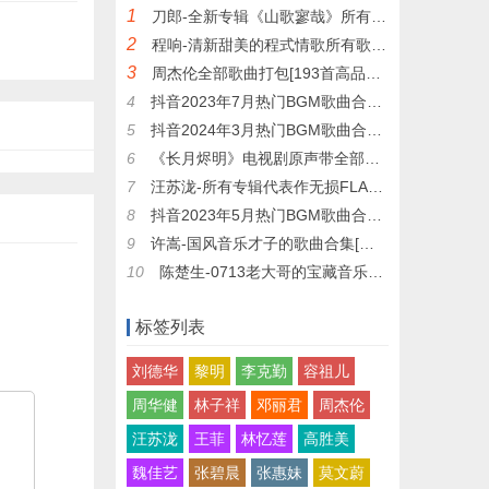
1
刀郎-全新专辑《山歌寥哉》所有歌曲合集无损FLAC打包下载 -
2
程响-清新甜美的程式情歌所有歌曲合集[无损FLAC+高品质MP3]下载 -
3
周杰伦全部歌曲打包[193首高品质MP3+无损FLAC] -
4
抖音2023年7月热门BGM歌曲合集【无损FLAC+品质MP3】打包下载 -
5
抖音2024年3月热门BGM歌曲合集【无损FLAC+品质MP3】打包下载 -
6
《长月烬明》电视剧原声带全部歌曲合集[无损FLAC]打包下载 -
7
汪苏泷-所有专辑代表作无损FLAC+高品质MP3全部歌曲合集打包下载 -
8
抖音2023年5月热门BGM歌曲合集【无损FLAC+品质MP3】下载 -
9
许嵩-国风音乐才子的歌曲合集[无损flac+高品质mp3]打包下载 -
10
陈楚生-0713老大哥的宝藏音乐合集[无损FLAC+高品质MP3]打包下载 -
标签列表
刘德华
黎明
李克勤
容祖儿
周华健
林子祥
邓丽君
周杰伦
汪苏泷
王菲
林忆莲
高胜美
魏佳艺
张碧晨
张惠妹
莫文蔚