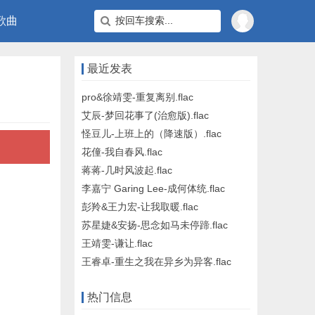
歌曲
最近发表
pro&徐靖雯-重复离别.flac
艾辰-梦回花事了(治愈版).flac
怪豆儿-上班上的（降速版）.flac
花僮-我自春风.flac
蒋蒋-几时风波起.flac
李嘉宁 Garing Lee-成何体统.flac
彭羚&王力宏-让我取暖.flac
苏星婕&安扬-思念如马未停蹄.flac
王靖雯-谦让.flac
王睿卓-重生之我在异乡为异客.flac
热门信息
。