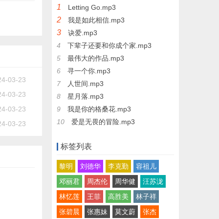
1
Letting Go.mp3
2
我是如此相信.mp3
3
诀爱.mp3
4
下辈子还要和你成个家.mp3
5
最伟大的作品.mp3
6
寻一个你.mp3
24-03-23
7
人世间.mp3
24-03-23
8
星月落.mp3
24-03-23
9
我是你的格桑花.mp3
10
爱是无畏的冒险.mp3
24-03-23
标签列表
黎明
刘德华
李克勤
容祖儿
邓丽君
周杰伦
周华健
汪苏泷
林忆莲
王菲
高胜美
林子祥
张碧晨
张惠妹
莫文蔚
张杰